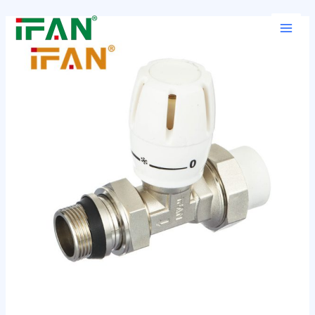
跳
Post
Main
至
navigation
Men
内
容