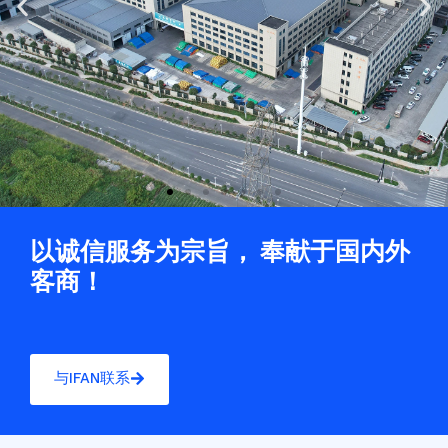
Previous
Ne
slide
sli
以诚信服务为宗旨， 奉献于国内外
客商！
与IFAN联系