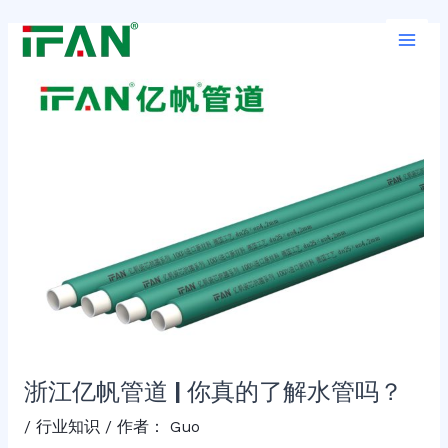
跳
Post
Main
至
navigation
Men
内
容
浙江亿帆管道 | 你真的了解水管吗？
/
行业知识
/ 作者：
Guo