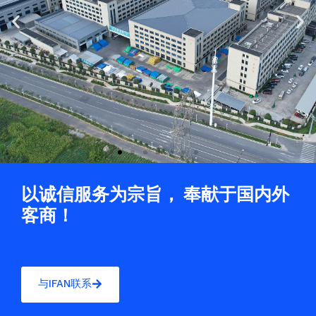
Previous
Ne
slide
sli
以诚信服务为宗旨， 奉献于国内外
客商！
与IFAN联系