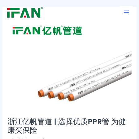
跳
Post
Main
至
navigation
Men
内
容
浙江亿帆管道 | 选择优质PPR管 为健
康买保险