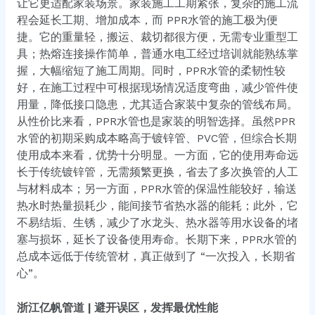
让它更适配家装场景。家装施工工期紧张，复杂的施工流
程会延长工期、增加成本，而 PPR水管的施工极为便
捷。它的重量轻，搬运、裁切都很方便，无需专业重型工
具；热熔连接操作简单，普通水电工经过培训就能熟练掌
握，大幅缩短了施工周期。同时，PPR水管的柔韧性较
好，在施工过程中可根据现场情况适度弯曲，减少管件使
用量，降低接口隐患，尤其适合家装中复杂的管线布局。
从性价比来看，PPR水管也是家装的明智选择。虽然PPR
水管的初期采购成本略高于镀锌管、PVC管，但综合长期
使用成本来看，优势十分明显。一方面，它的使用寿命远
长于传统镀锌管，无需频繁更换，省去了多次换管的人工
与材料成本；另一方面，PPR水管的保温性能较好，输送
热水时热量损耗少，能间接节省热水器的能耗；此外，它
不易结垢、生锈，减少了水龙头、热水器等用水设备的堵
塞与损坏，延长了设备使用寿命。长期下来，PPR水管的
总成本远低于传统管材，真正做到了 “一次投入，长期省
心”。
浙江亿帆管道 | 避开误区，发挥最优性能