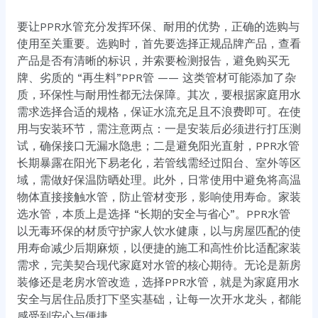
要让PPR水管充分发挥环保、耐用的优势，正确的选购与
使用至关重要。选购时，首先要选择正规品牌产品，查看
产品是否有清晰的标识，并索要检测报告，避免购买无
牌、劣质的 “再生料”PPR管 —— 这类管材可能添加了杂
质，环保性与耐用性都无法保障。其次，要根据家庭用水
需求选择合适的规格，保证水流充足且不浪费即可。在使
用与安装环节，需注意两点：一是安装后必须进行打压测
试，确保接口无漏水隐患；二是避免阳光直射，PPR水管
长期暴露在阳光下易老化，若管线需经过阳台、室外等区
域，需做好保温防晒处理。此外，日常使用中避免将高温
物体直接接触水管，防止管材变形，影响使用寿命。家装
选水管，本质上是选择 “长期的安全与省心”。PPR水管
以无毒环保的材质守护家人饮水健康，以与房屋匹配的使
用寿命减少后期麻烦，以便捷的施工和高性价比适配家装
需求，完美契合现代家庭对水管的核心期待。无论是新房
装修还是老房水管改造，选择PPR水管，就是为家庭用水
安全与居住品质打下坚实基础，让每一次开水龙头，都能
感受到安心与便捷。