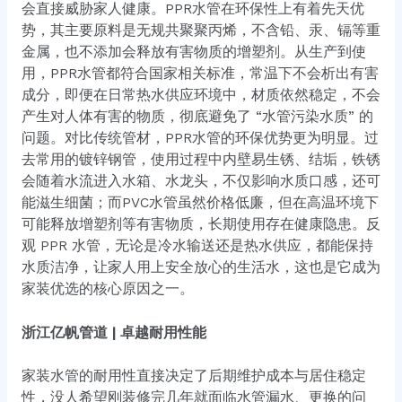
会直接威胁家人健康。PPR水管在环保性上有着先天优
势，其主要原料是无规共聚聚丙烯，不含铅、汞、镉等重
金属，也不添加会释放有害物质的增塑剂。从生产到使
用，PPR水管都符合国家相关标准，常温下不会析出有害
成分，即便在日常热水供应环境中，材质依然稳定，不会
产生对人体有害的物质，彻底避免了 “水管污染水质” 的
问题。对比传统管材，PPR水管的环保优势更为明显。过
去常用的镀锌钢管，使用过程中内壁易生锈、结垢，铁锈
会随着水流进入水箱、水龙头，不仅影响水质口感，还可
能滋生细菌；而PVC水管虽然价格低廉，但在高温环境下
可能释放增塑剂等有害物质，长期使用存在健康隐患。反
观 PPR 水管，无论是冷水输送还是热水供应，都能保持
水质洁净，让家人用上安全放心的生活水，这也是它成为
家装优选的核心原因之一。
浙江亿帆管道 | 卓越耐用性能
家装水管的耐用性直接决定了后期维护成本与居住稳定
性，没人希望刚装修完几年就面临水管漏水、更换的问