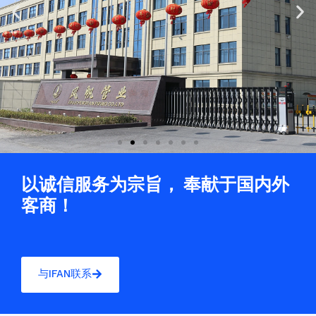
Previous
Ne
slide
sli
以诚信服务为宗旨， 奉献于国内外
客商！
与IFAN联系