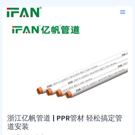
跳
Post
Main
至
navigation
Men
内
容
浙江亿帆管道 | PPR管材 轻松搞定管
道安装