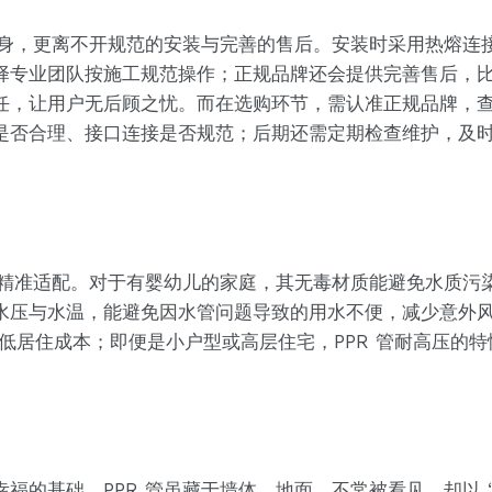
品本身，更离不开规范的安装与完善的售后。安装时采用热熔连
择专业团队按施工规范操作；正规品牌还会提供完善售后，
任，让用户无后顾之忧。而在选购环节，需认准正规品牌，
否合理、接口连接是否规范；后期还需定期检查维护，及时解
都能精准适配。对于有婴幼儿的家庭，其无毒材质能避免水质污
水压与水温，能避免因水管问题导致的用水不便，减少意外风
降低居住成本；即便是小户型或高层住宅，PPR 管耐高压的
的基础。PPR 管虽藏于墙体、地面，不常被看见，却以 “安