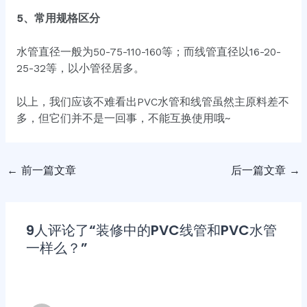
5、常用规格区分
水管直径一般为50-75-110-160等；而线管直径以16-20-
25-32等，以小管径居多。
以上，我们应该不难看出PVC水管和线管虽然主原料差不
多，但它们并不是一回事，不能互换使用哦~
←
前一篇文章
后一篇文章
→
9人评论了“装修中的PVC线管和PVC水管
一样么？”