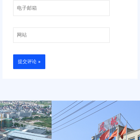
电
子
邮
箱
网
站