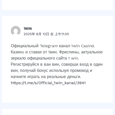
1WIN
2025年 8月 12日 在 上午11:05
Официальный Telegram канал 1win Casinо.
Казинo и ставки от 1вин. Фриспины, актуальное
зеркало официального сайта 1 win.
Регистрируйся в ван вин, соверши вход в один
вин, получай бонус используя промокод и
начните играть на реальные деньги.
https://t.me/s/Official_1win_kanal/3941