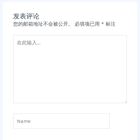
发表评论
您的邮箱地址不会被公开。
必填项已用
*
标注
在
此
输
入...
Name