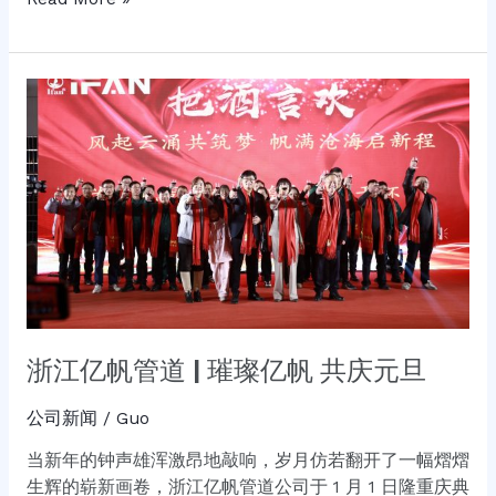
浙
江
亿
帆
管
道
|
璀
璨
亿
帆
浙江亿帆管道 | 璀璨亿帆 共庆元旦
共
庆
公司新闻
/
Guo
元
当新年的钟声雄浑激昂地敲响，岁月仿若翻开了一幅熠熠
旦
生辉的崭新画卷，浙江亿帆管道公司于 1 月 1 日隆重庆典