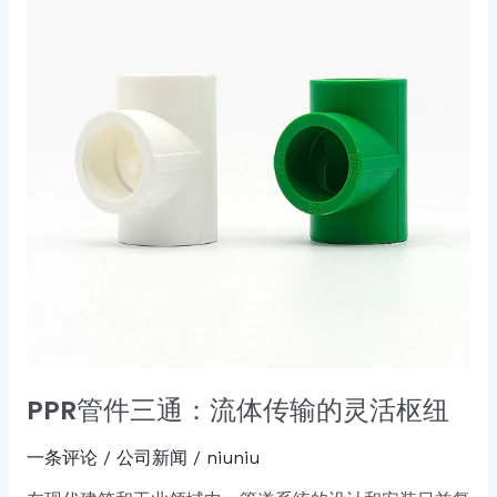
三
通：
流
体
传
输
的
灵
活
枢
纽
PPR管件三通：流体传输的灵活枢纽
一条评论
/
公司新闻
/
niuniu