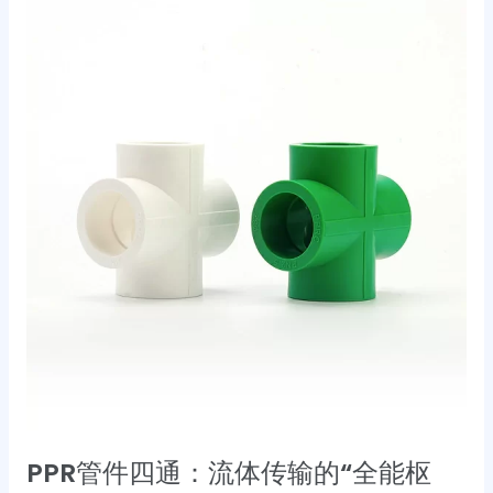
PPR
管
件
四
通：
流
体
传
输
的
“全
能
枢
纽”
PPR管件四通：流体传输的“全能枢