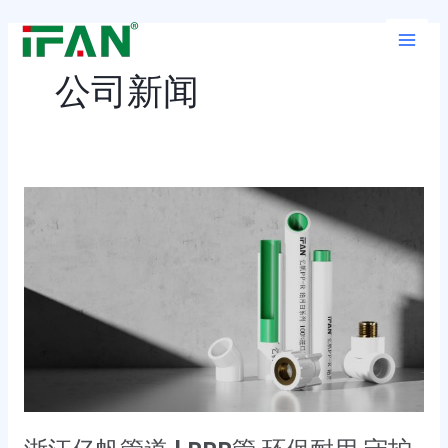
跳
Main
至
Men
内
公司新闻
容
浙
江
亿
帆
管
道
|
PPR
管
环
保