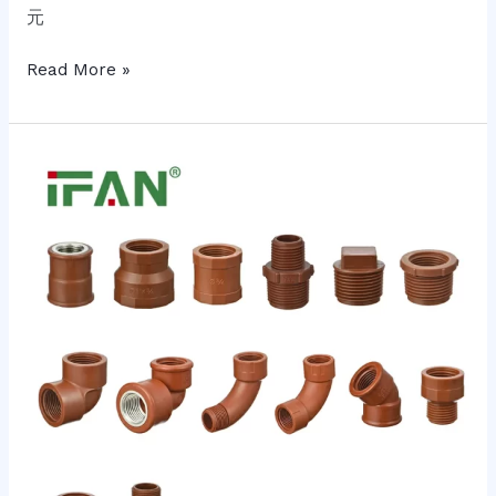
元
Read More »
PPH
ISO
15494
管
件
全
面
解
析