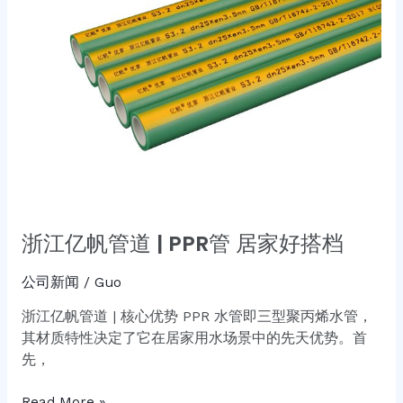
PPR
管
居
家
好
搭
档
浙江亿帆管道 | PPR管 居家好搭档
公司新闻
/
Guo
浙江亿帆管道 | 核心优势 PPR 水管即三型聚丙烯水管，
其材质特性决定了它在居家用水场景中的先天优势。首
先，
Read More »