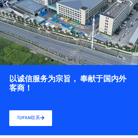
Previous
Ne
slide
sli
以诚信服务为宗旨， 奉献于国内外
客商！
与IFAN联系