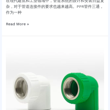
在现代建筑和工业领域中，管道系统的设计和安装日益复
杂，对于管道连接件的要求也越来越高。PPR管件三通，
作为一种
Read More »
PPR
管
件
内
牙
弯
头：
流
体
传
输
的