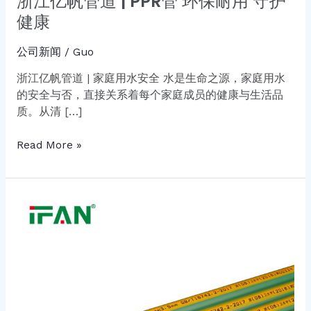
浙江亿帆管道 | PPR管 环保耐用 守护
耐
健康
用
守
公司新闻
/
Guo
护
健
浙江亿帆管道 | 家庭用水安全 水是生命之源，家庭用水
康
的安全与否，直接关系着每个家庭成员的健康与生活品
质。从清 […]
Read More »
浙
江
亿
帆
管
道
|