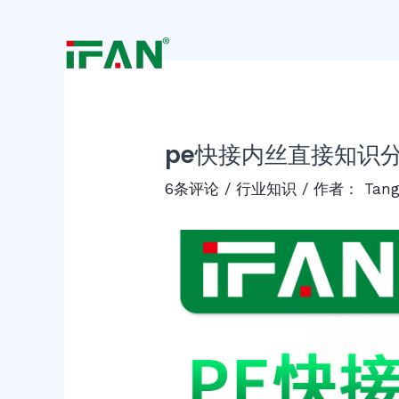
跳
Post
至
navigation
内
容
pe快接内丝直接知识
6条评论
/
行业知识
/ 作者：
Tan