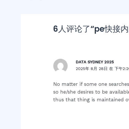
6人评论了“pe快接
DATA SYDNEY 2025
2025年 8月 28日 在 下午2:2
No matter if some one searches 
so he/she desires to be available
thus that thing is maintained o