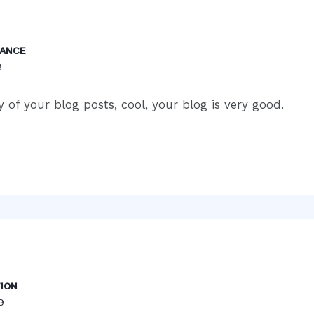
NANCE
8
 of your blog posts, cool, your blog is very good.
ION
9