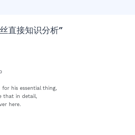
内丝直接知识分析”
0
for his essential thing,
 that in detail,
ver here.