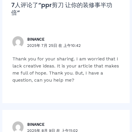
7人评论了“ppr剪刀 让你的装修事半功
倍”
BINANCE
2025年 7月 25日 在 上午10:42
Thank you for your sharing. I am worried that I
lack creative ideas. It is your article that makes
me full of hope. Thank you. But, I have a
question, can you help me?
BINANCE
2025年 8月 9日 在 上午11:02