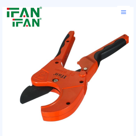
跳
Post
Main
至
navigation
Men
内
容