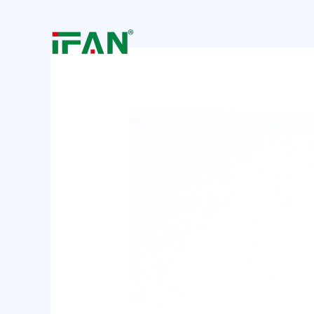
跳
Post
至
navigation
内
容