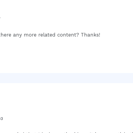
7
s there any more related content? Thanks!
03