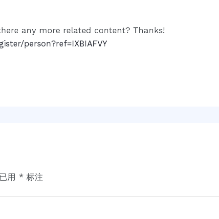
s there any more related content? Thanks!
egister/person?ref=IXBIAFVY
项已用
*
标注