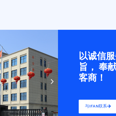
以诚信服
旨， 奉
客商！
Next
slide
与IFAN联系