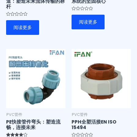
道：塑造未来流体传输的标
系统的坚固核心
杆
评
分
评
阅读更多
0
分
&sol;
阅读更多
0
5
&sol;
5
PVC管件
PVC管件
PE快接管件弯头：塑造流
PPH全塑活接EN ISO
畅，连接未来
15494