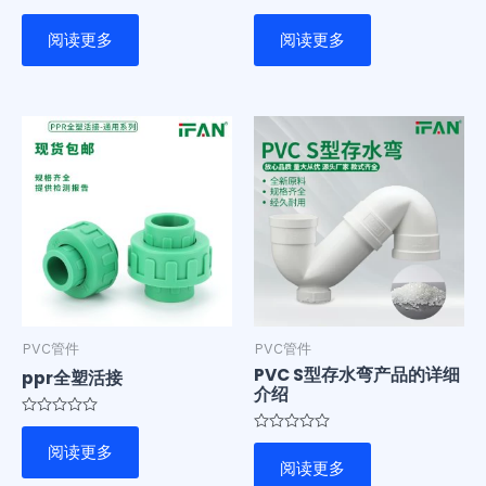
评分
评
4.00
分
阅读更多
阅读更多
&sol; 5
0
&sol;
5
PVC管件
PVC管件
PVC S型存水弯产品的详细
ppr全塑活接
介绍
评
分
评
阅读更多
0
分
阅读更多
&sol;
0
5
&sol;