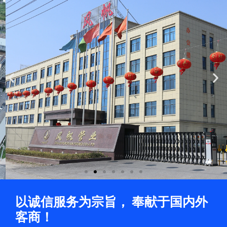
Previous
Ne
slide
sli
以诚信服务为宗旨， 奉献于国内外
客商！