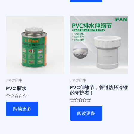
5
PVC管件
PVC管件
PVC伸缩节，管道热胀冷缩
PVC 胶水
的守护者！
评
分
评
阅读更多
0
分
阅读更多
&sol;
0
5
&sol;
5