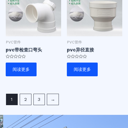
PVC管件
PVC管件
pvc带检查口弯头
pvc异径直接
评
评
分
分
阅读更多
阅读更多
0
0
&sol;
&sol;
5
5
1
2
3
→