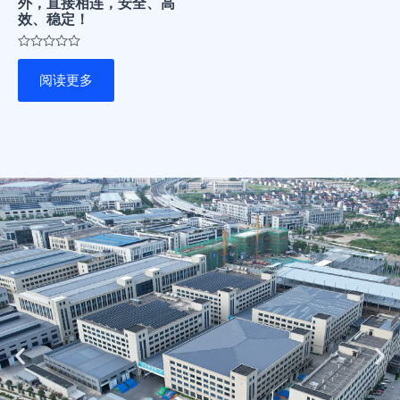
外，直接相连，安全、高
效、稳定！
评
分
阅读更多
0
&sol;
5
Previous
Ne
slide
sli