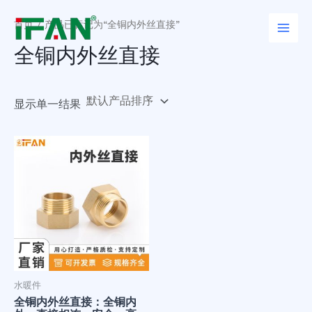
跳
Main
至
首页
/ 产品已标记为“全铜内外丝直接”
Men
内
全铜内外丝直接
容
显示单一结果
水暖件
全铜内外丝直接：全铜内