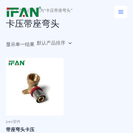
跳
Main
至
首页
/ 产品已标记为“卡压带座弯头”
Men
内
卡压带座弯头
容
显示单一结果
pex管件
带座弯头卡压