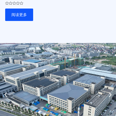
评
分
阅读更多
0
&sol;
5
Previous
Ne
slide
sli