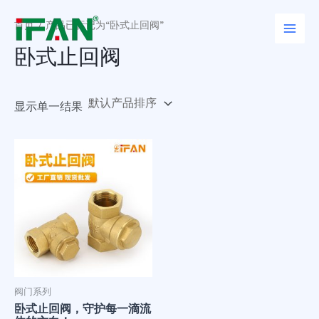
跳
Main
至
首页
/ 产品已标记为“卧式止回阀”
Men
内
卧式止回阀
容
显示单一结果
阀门系列
卧式止回阀，守护每一滴流