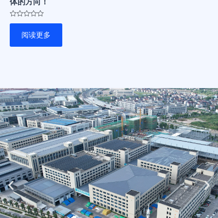
体的方向！
评
分
阅读更多
0
&sol;
5
Previous
Ne
slide
sli