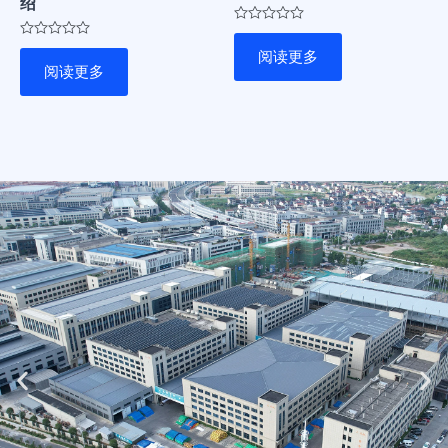
绍
评
分
评
阅读更多
0
分
阅读更多
&sol;
0
5
&sol;
5
Previous
Ne
slide
sli