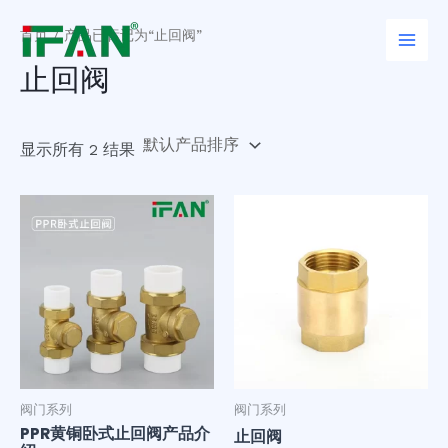
跳
Main
至
首页
/ 产品已标记为“止回阀”
Men
内
止回阀
容
显示所有 2 结果
阀门系列
阀门系列
PPR黄铜卧式止回阀产品介
止回阀