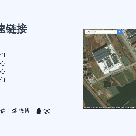
速链接
们
心
心
们
微信
微博
QQ