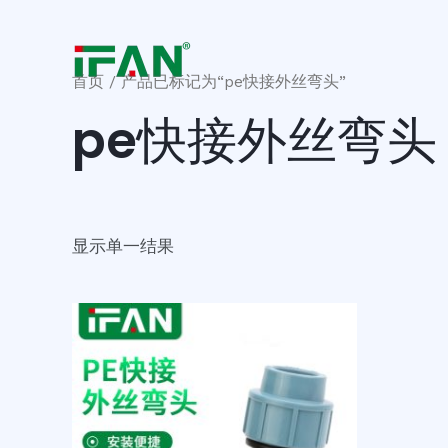
跳
至
内
首页
/ 产品已标记为“pe快接外丝弯头”
容
pe快接外丝弯头
显示单一结果