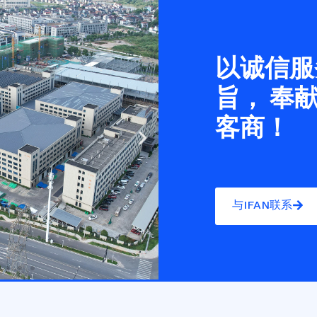
以诚信服
旨， 奉
客商！
Next
slide
与IFAN联系