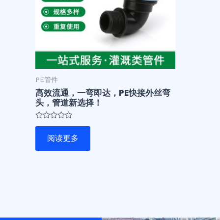
PE管件
高效流通，一弯即达，PE快接外丝弯
头，管道新选择！
评
分
阅读更多
0
&sol;
5