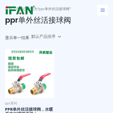
跳
Main
至
首页
/ 产品已标记为“ppr单外丝活接球阀”
Men
内
ppr单外丝活接球阀
容
显示单一结果
ppr系列
PPR单外丝活接球阀，水暖