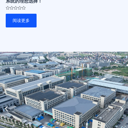
系统的理想选择！
评
分
阅读更多
0
&sol;
5
Previous
Ne
slide
sli