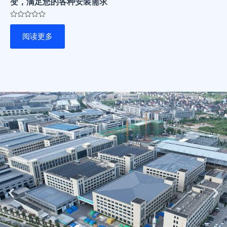
变，满足您的各种安装需求
评
分
阅读更多
0
&sol;
5
Previous
Ne
slide
sli