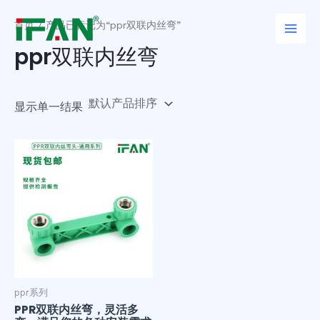
跳
Main
至
首页
/ 产品已标记为“ppr双联内丝弯”
Men
内
ppr双联内丝弯
容
显示单一结果
ppr系列
PPR双联内丝弯，灵活多