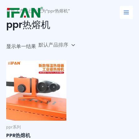
跳
Main
至
首页
/ 产品已标记为“ppr热熔机”
Men
内
ppr热熔机
容
显示单一结果
ppr系列
PPR热熔机