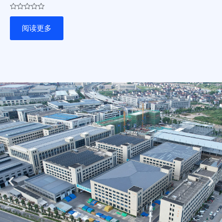
评
分
阅读更多
0
&sol;
5
Previous
Ne
slide
sli