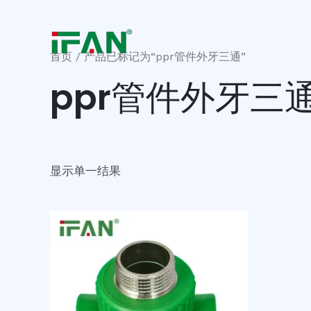
跳
至
内
首页
/ 产品已标记为“ppr管件外牙三通”
容
ppr管件外牙三
显示单一结果