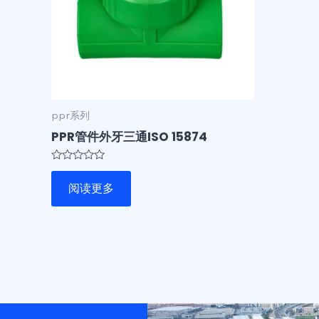
ppr系列
PPR管件外牙三通ISO 15874
评
分
阅读更多
0
&sol;
5