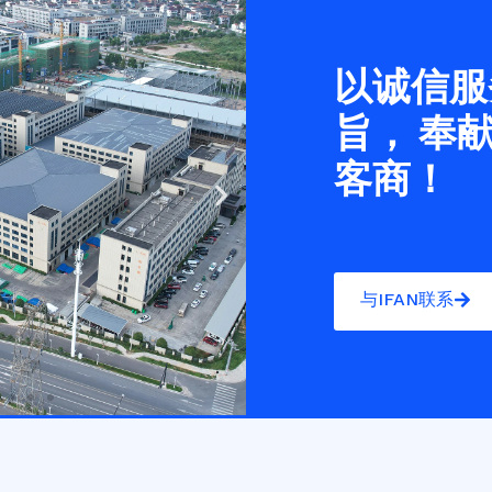
以诚信服
旨， 奉
客商！
Next
slide
与IFAN联系