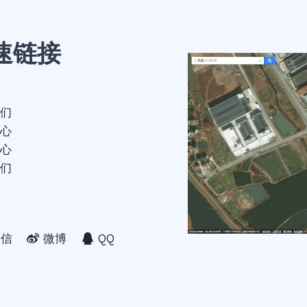
速链接
们
心
心
们
微信
微博
QQ