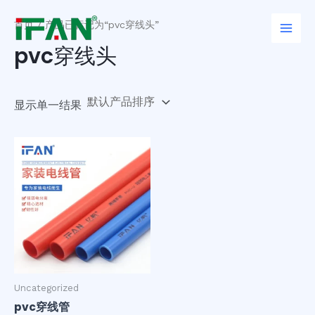
跳
Main
至
首页
/ 产品已标记为“pvc穿线头”
Men
内
pvc穿线头
容
显示单一结果
Uncategorized
pvc穿线管