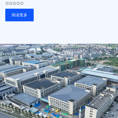
评
分
阅读更多
0
&sol;
5
Previous
Ne
slide
sli