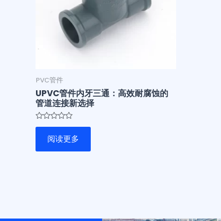
PVC管件
UPVC管件内牙三通：高效耐腐蚀的
管道连接新选择
评
分
阅读更多
0
&sol;
5