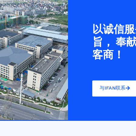
以诚信服
旨， 奉
客商！
Next
slide
与IFAN联系