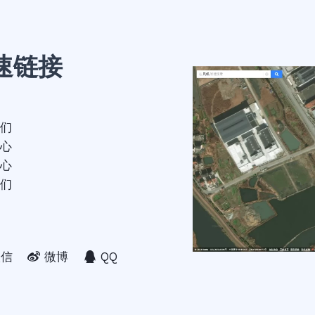
速链接
们
心
心
们
微信
微博
QQ