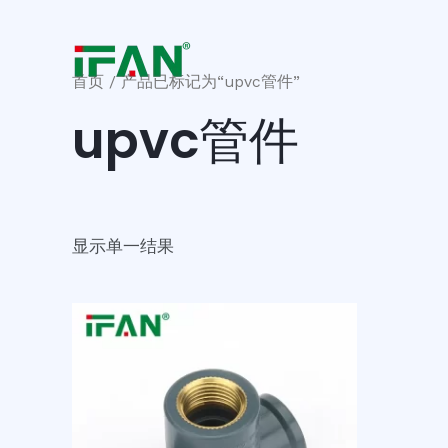
跳
至
内
首页
/ 产品已标记为“upvc管件”
容
upvc管件
显示单一结果