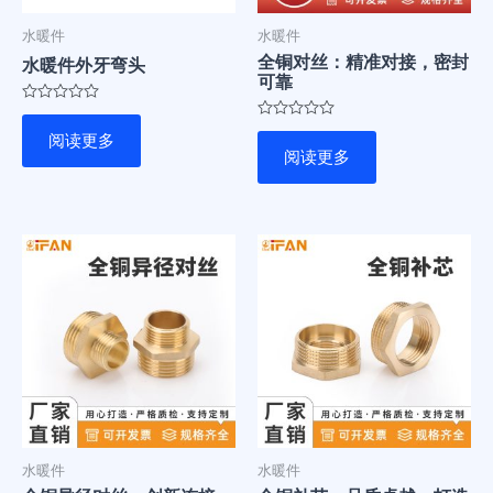
水暖件
水暖件
全铜对丝：精准对接，密封
水暖件外牙弯头
可靠
评
分
评
阅读更多
0
分
阅读更多
&sol;
0
5
&sol;
5
水暖件
水暖件