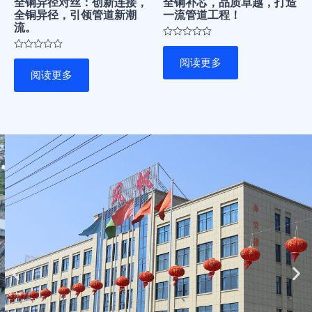
全铜异径对丝：创新连接，
全铜补芯，品质卓越，打造
全铜异径，引领管道新潮
一流管道工程！
流。
评
分
评
阅读更多
0
分
&sol;
阅读更多
0
5
&sol;
5
Previous
Ne
slide
sli