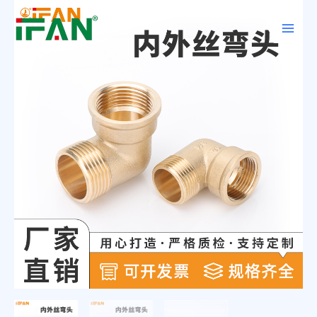
跳
Main
至
Men
内
容