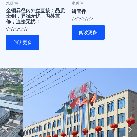
水暖件
水暖件
全铜异径内外丝直接：品质
铜管件
全铜，异径无忧，内外兼
修，连接无忧！
评
分
阅读更多
0
评
&sol;
分
5
阅读更多
0
&sol;
5
Previous
Ne
slide
sli