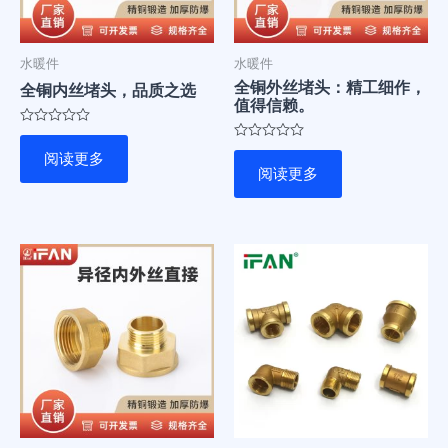
水暖件
水暖件
全铜外丝堵头：精工细作，
全铜内丝堵头，品质之选
值得信赖。
评
分
评
阅读更多
0
分
阅读更多
&sol;
0
5
&sol;
5