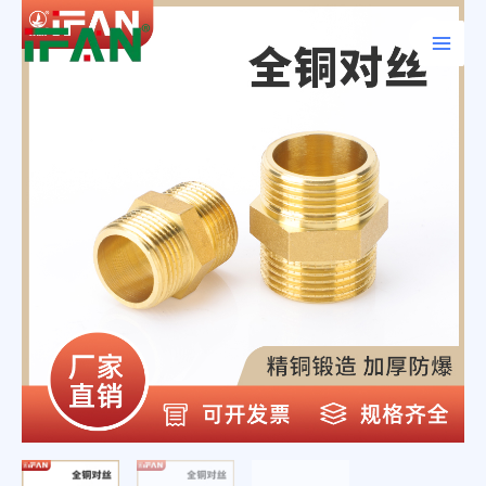
跳
Main
至
Men
内
容