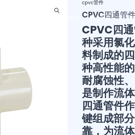
cpvc管件
CPVC四通管
首页
关于我们
产品中心
资讯中心
联系
CPVC四
种采用氯化
料制成的四
种高性能的
耐腐蚀性、
是制作流体
四通管件作
键组成部分
靠，为流体