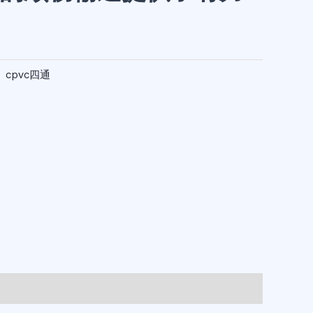
：
cpvc四通