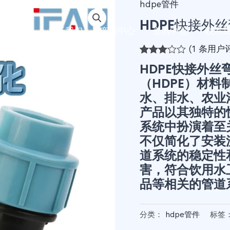
hdpe管件
HDPE快接外
首页
关于我们
产品中心
资讯中心
联系
(
1
条用户评
评级
1
HDPE快接外
3.00
/
（HDPE）材
5，已
有
位客
水、排水、农业
户进行
了评价
产品以其独特的
系统中扮演着至
不仅简化了安装
道系统的稳定性
害，符合饮用水
品等相关的管道
分类：
hdpe管件
标签