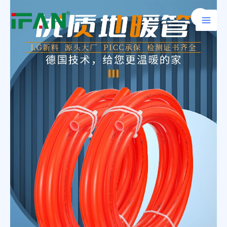
跳
Main
至
Men
内
容