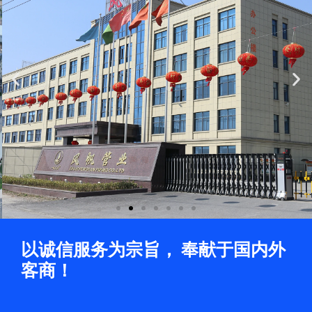
Previous
Ne
slide
sli
以诚信服务为宗旨， 奉献于国内外
客商！