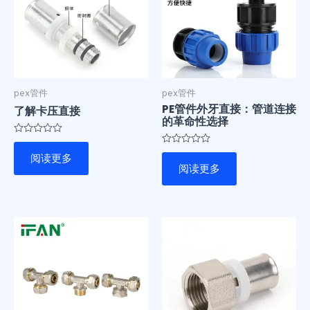
pex管件
pex管件
PE管件外牙直接：管道连接
了解卡压直接
的革命性选择
评
分
评
阅读更多
0
分
阅读更多
&sol;
0
5
&sol;
5