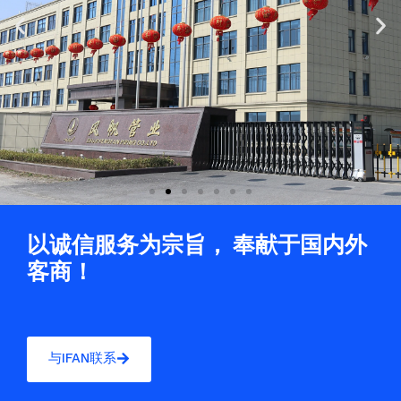
Previous
Ne
slide
sli
以诚信服务为宗旨， 奉献于国内外
客商！
与IFAN联系