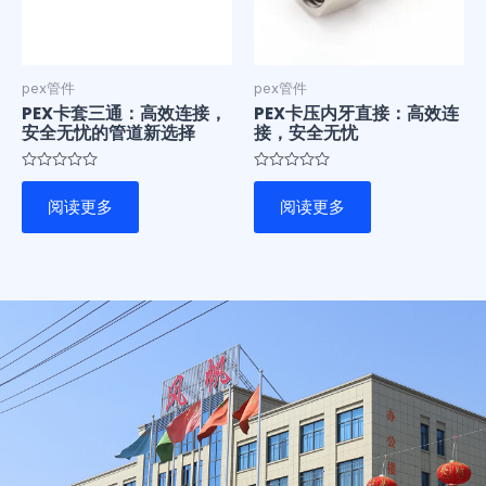
pex管件
pex管件
PEX卡套三通：高效连接，
PEX卡压内牙直接：高效连
安全无忧的管道新选择
接，安全无忧
评
评
分
分
阅读更多
阅读更多
0
0
&sol;
&sol;
5
5