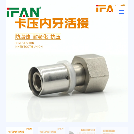
跳
Main
至
Men
内
容