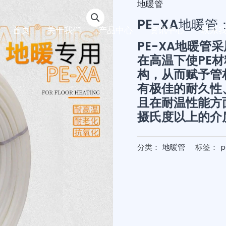
地暖管
PE-XA地暖
首页
关于我们
产品中心
资讯中心
联系
PE-XA地暖
在高温下使PE
构，从而赋予管
有极佳的耐久性
且在耐温性能方
摄氏度以上的介
分类：
地暖管
标签：