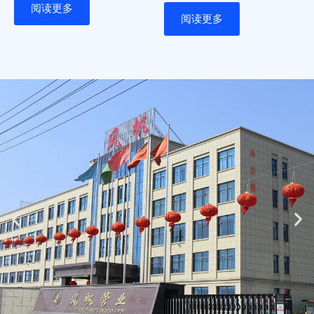
分
评
阅读更多
0
分
阅读更多
&sol;
0
5
&sol;
5
Previous
Ne
slide
sli