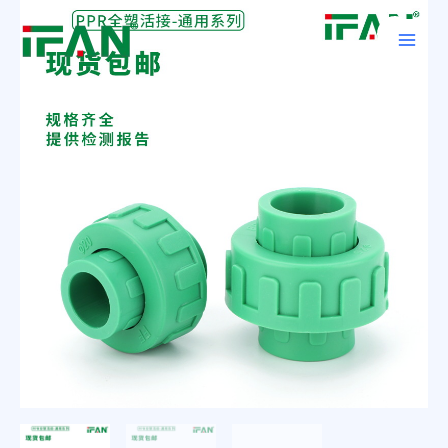
跳
Main
至
Men
内
容