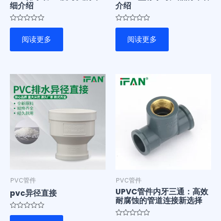
细介绍
介绍
评
评
分
分
阅读更多
阅读更多
0
0
&sol;
&sol;
5
5
PVC管件
PVC管件
UPVC管件内牙三通：高效
pvc异径直接
耐腐蚀的管道连接新选择
评