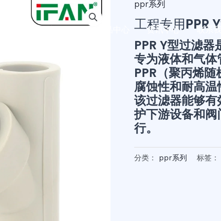
ppr系列
工程专用PPR
首页
关于我们
产品中心
资讯中心
联系
PPR Y型过滤
专为液体和气体
PPR（聚丙烯
腐蚀性和耐高温
该过滤器能够有
护下游设备和阀
行。
分类：
ppr系列
标签