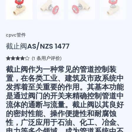
cpvc管件
截止阀AS/NZS 1477
(
1
条用户评价)
评级
1
4.00
截止阀作为一种常见的管道控制装
/ 5，已有
位客户进
置，在各类工业、建筑及市政系统中
行了评价
发挥着至关重要的作用。其基本功能
是通过阀门的开关来精确控制管道中
流体的通断与流量。截止阀以其良好
的密封性能、操作便捷性和耐腐蚀
性，广泛应用于石油、化工、冶金、
电力等多个领域，成为管道系统中不