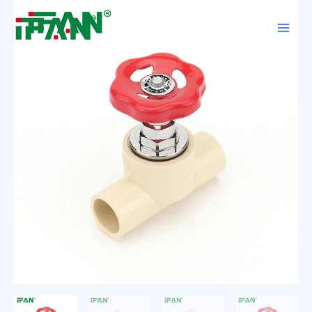
跳
Main
至
Men
内
容