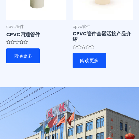
cpvc管件
cpvc管件
CPVC管件全塑活接产品介
CPVC四通管件
绍
评
分
评
阅读更多
0
分
阅读更多
&sol;
0
5
&sol;
5