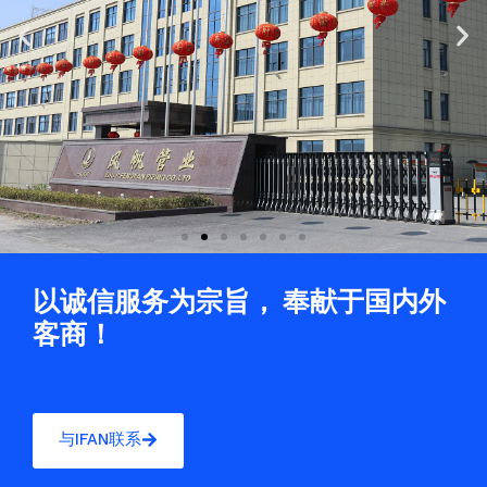
Previous
Ne
slide
sli
以诚信服务为宗旨， 奉献于国内外
客商！
与IFAN联系