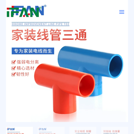
跳
Main
至
Men
内
容