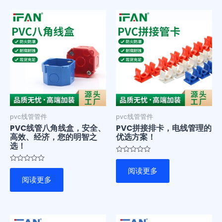
pvc线管管件
pvc线管管件
PVC线管八角线盒，安全、
PVC拼接排卡，电线管理的
高效、经济，您的明智之
优选方案！
选！
评
分
评
阅读更多
0
分
&sol;
阅读更多
0
5
&sol;
5