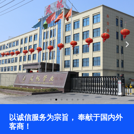
Previous
Ne
slide
sli
以诚信服务为宗旨， 奉献于国内外
客商！