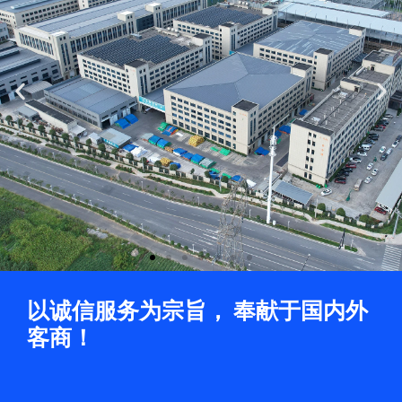
Previous
Ne
slide
sli
以诚信服务为宗旨， 奉献于国内外
客商！