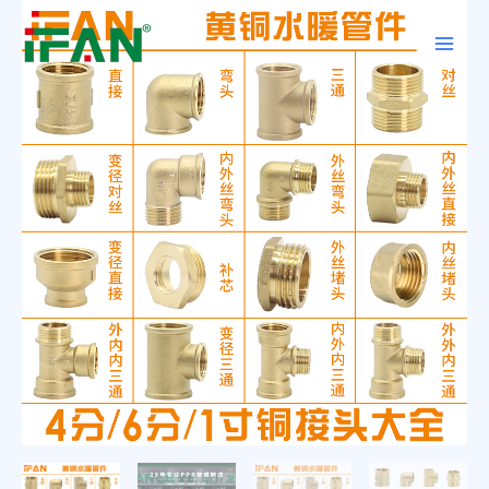
跳
Main
至
Men
内
容