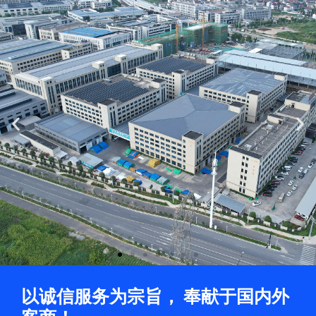
Previous
Ne
slide
sli
以诚信服务为宗旨， 奉献于国内外