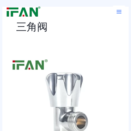
跳
Main
至
Men
内
三角阀
容
角
阀：
管
道
守
护
神，
流
体
控
制