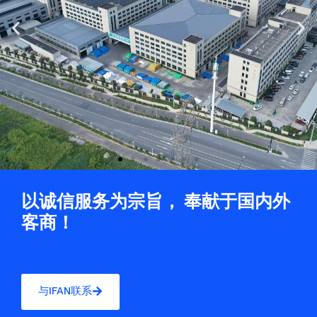
Previous
Ne
slide
sli
以诚信服务为宗旨， 奉献于国内外
客商！
与IFAN联系