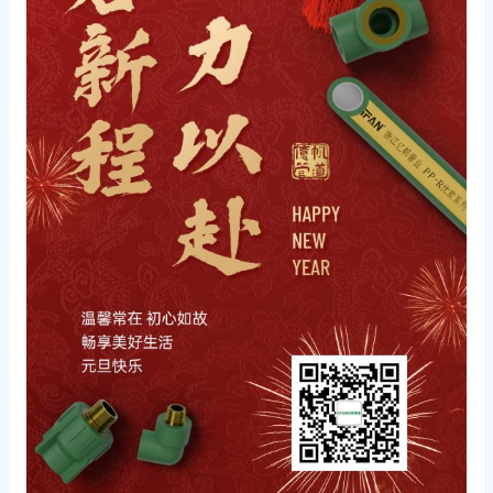
万
象
更
新