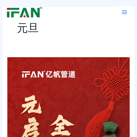
跳
Main
至
Men
内
元旦
容
浙
江
亿
帆
管
道
|
新
年
伊
始