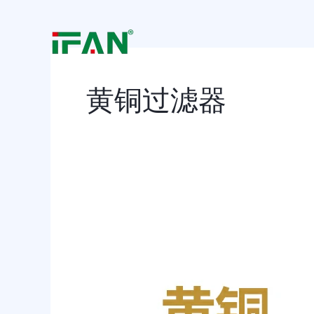
跳
至
内
容
黄铜过滤器
黄
铜
过
滤
器