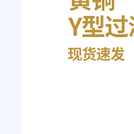
如
何
清
除
黄
铜
上
的
污
染
物