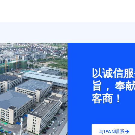
以诚信服
旨， 奉
客商！
Next
slide
与IFAN联系