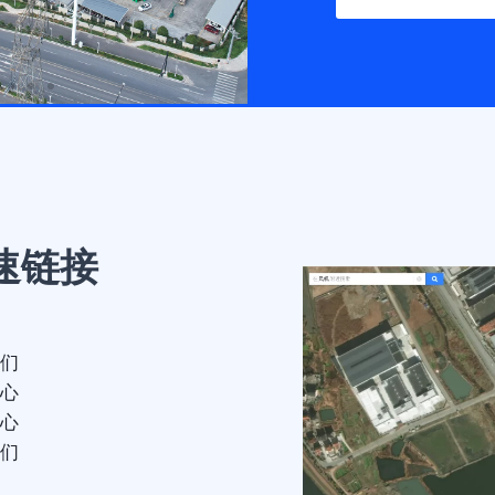
速链接
们
心
心
们