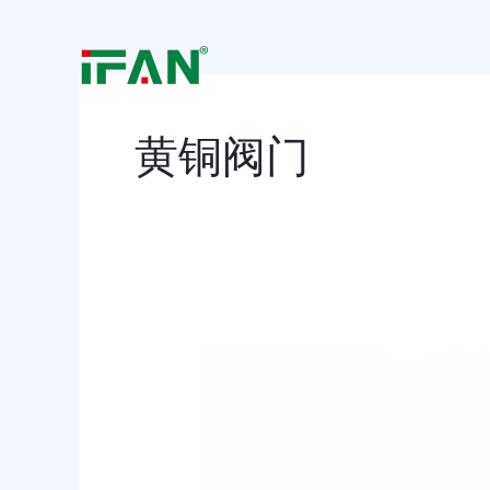
跳
至
内
容
黄铜阀门
黄
铜
阀
门
的