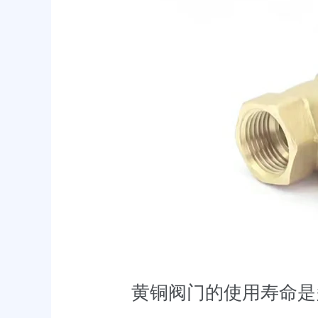
延
长
使
用
寿
命
黄铜阀门的使用寿命是