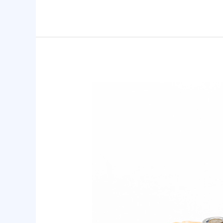
黄
铜
阀
门
有
什
么
好
处