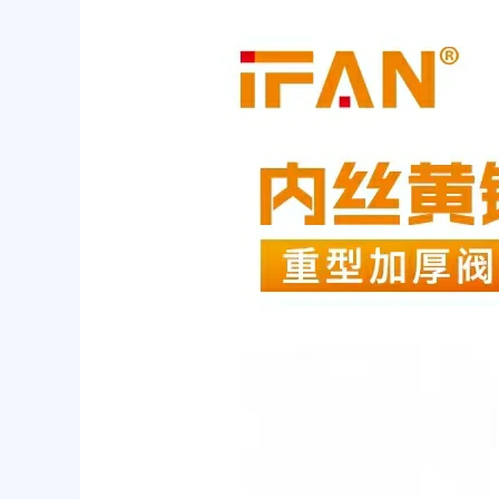
黄
铜
阀
门
的
使
用
寿
命
是
多
久？
以
及
怎
么