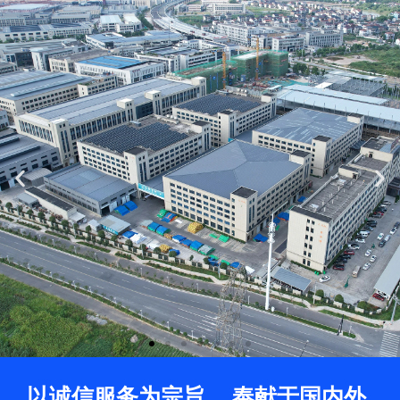
Previous
Ne
slide
sli
以诚信服务为宗旨， 奉献于国内外