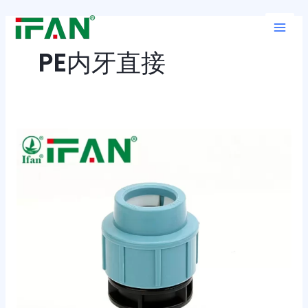
跳
Main
至
Men
内
PE内牙直接
容
PE
快
接
内
牙
直
接
的
主
要
用