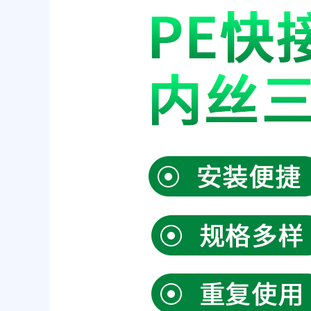
三
通
结
构
及
工
作
原
理