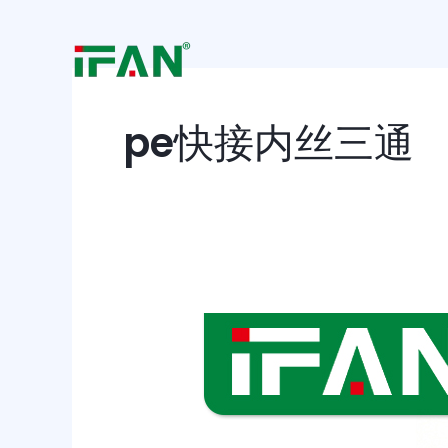
跳
至
内
容
pe快接内丝三通
pe
快
接
内
丝