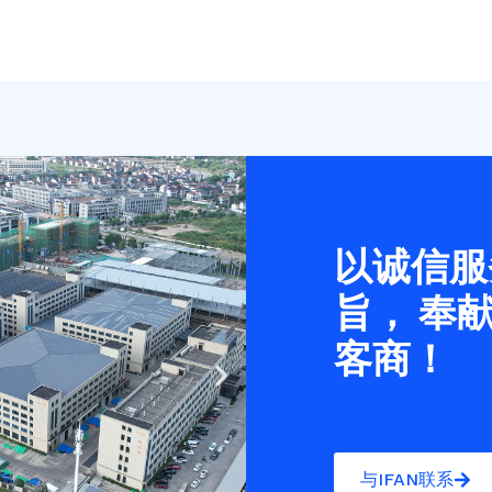
以诚信服
旨， 奉
客商！
Next
slide
与IFAN联系