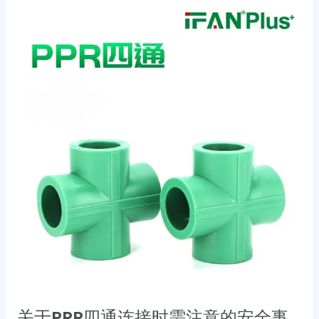
关
于
PPR
四
通
连
接
时
需
注
意
的
安
全
事
项
关于PPR四通连接时需注意的安全事