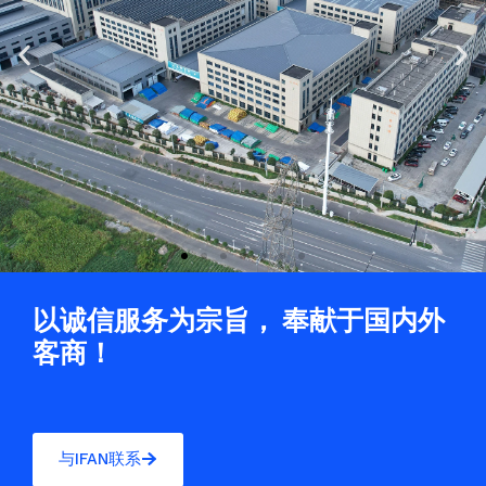
Previous
Ne
slide
sli
以诚信服务为宗旨， 奉献于国内外
客商！
与IFAN联系