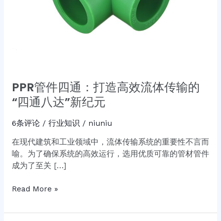
传
输
的
“四
通
八
达”
PPR管件四通：打造高效流体传输的
新
“四通八达”新纪元
纪
元
6条评论
/
行业知识
/
niuniu
在现代建筑和工业领域中，流体传输系统的重要性不言而
喻。为了确保系统的高效运行，选用优质可靠的管材管件
成为了至关 […]
Read More »