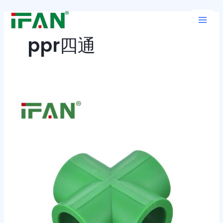
跳
Main
至
Men
内
ppr四通
容
PPR
管
件
四
通：
打
造
高
效
流
体