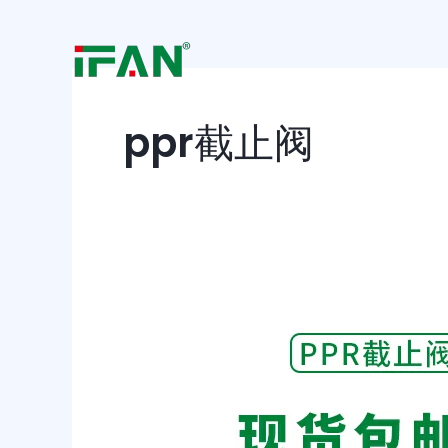
跳
至
内
容
ppr截止阀
PPR
截
止
阀
在