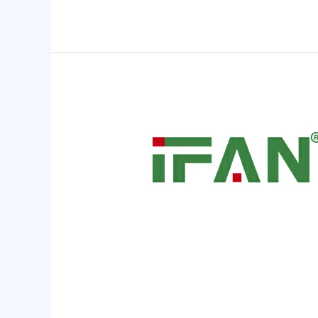
PPR
截
止
阀
家
用
效
果
如
何？