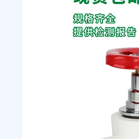
高
压
供
水
系
统
中
的
应
用
与
挑
战