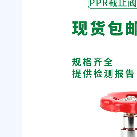
截
止
阀：
管
道
控
制
的
关
键
守
护
者