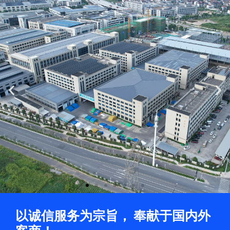
Previous
Ne
slide
sli
以诚信服务为宗旨， 奉献于国内外