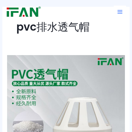
跳
Main
至
Men
内
pvc排水透气帽
容
了
解
pvc
排
水
透
气
帽