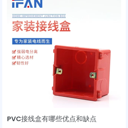
接
线
盒
有
哪
些
优
点
和
缺
点
PVC接线盒有哪些优点和缺点