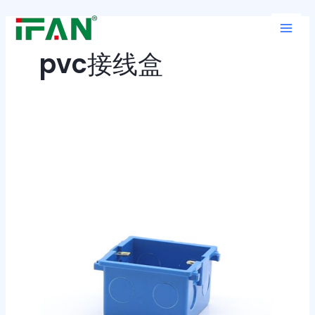
跳
Main
至
Men
内
pvc接线盒
容
86
无
缝
底
盒
的
那
些
贴
心
细