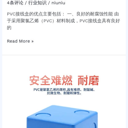
4条评论
/
行业知识
/
niuniu
PVC接线盒的优点主要包括： 一、良好的耐腐蚀性能 由
于采用聚氯乙烯（PVC）材料制成，PVC接线盒具有良好
的
Read More »
哪
些
因
素
会
影
响
PVC
接
线