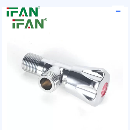
跳
Post
Main
至
navigation
Men
内
容