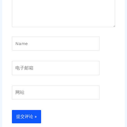
Name
电
子
邮
箱
网
站