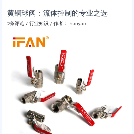
黄铜球阀：流体控制的专业之选
2条评论
/
行业知识
/ 作者：
honyan