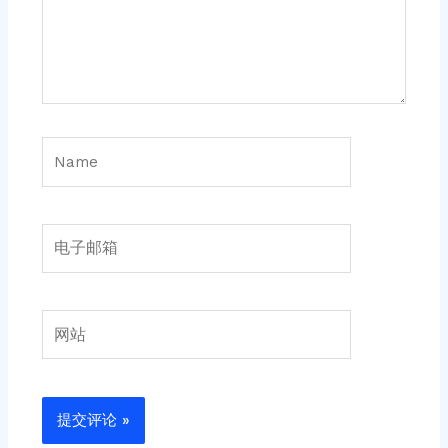
Name
电
子
邮
箱
网
站