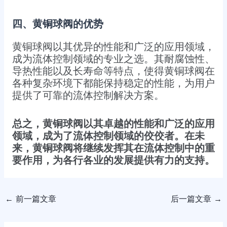
四、黄铜球阀的优势
黄铜球阀以其优异的性能和广泛的应用领域，
成为流体控制领域的专业之选。其耐腐蚀性、
导热性能以及长寿命等特点，使得黄铜球阀在
各种复杂环境下都能保持稳定的性能，为用户
提供了可靠的流体控制解决方案。
总之，黄铜球阀以其卓越的性能和广泛的应用
领域，成为了流体控制领域的佼佼者。在未
来，黄铜球阀将继续发挥其在流体控制中的重
要作用，为各行各业的发展提供有力的支持。
←
前一篇文章
后一篇文章
→