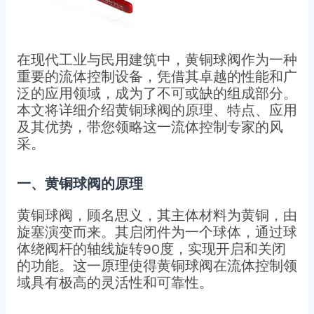
在现代工业与民用建筑中，黄铜球阀作为一种
重要的流体控制设备，凭借其卓越的性能和广
泛的应用领域，成为了不可或缺的组成部分。
本文将详细介绍黄铜球阀的原理、特点、应用
及其优势，带您领略这一流体控制专家的风
采。
一、黄铜球阀的原理
黄铜球阀，顾名思义，其主体材料为黄铜，由
旋塞演变而来。其启闭件为一个球体，通过球
体绕阀杆的轴线旋转90度，实现开启和关闭
的功能。这一原理使得黄铜球阀在流体控制领
域具有极高的灵活性和可靠性。