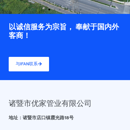
以诚信服务为宗旨， 奉献于国内外
客商！
与IFAN联系
诸暨市优家管业有限公司
地址：诸暨市店口镇霞光路18号