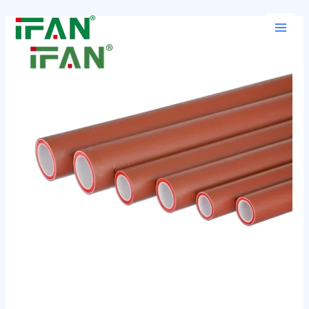
跳
Post
Main
至
navigation
Men
内
容