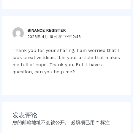
BINANCE REGISTER
2026年 4月 16日 在 下午12:46
Thank you for your sharing. I am worried that I
lack creative ideas. It is your article that makes
me full of hope. Thank you. But, I have a
question, can you help me?
发表评论
您的邮箱地址不会被公开。
必填项已用
*
标注