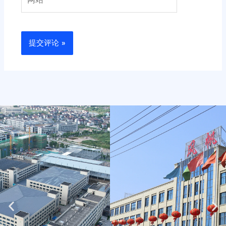
站
Previous
Ne
slide
sli