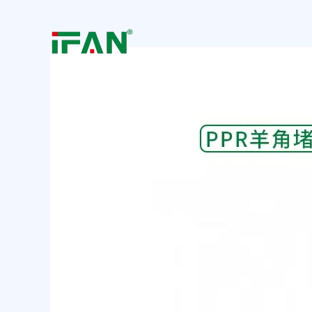
跳
Post
至
navigation
内
容