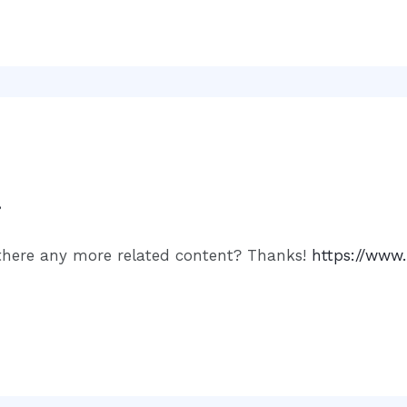
8
s there any more related content? Thanks!
https://www